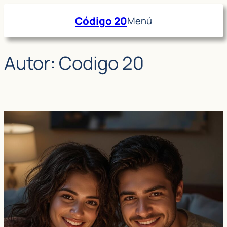
Saltar
Código 20
Menú
al
contenido
Autor:
Codigo 20