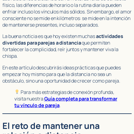
físico, las diferencias de horario o la rutina diaria pueden
enfriar incluso los vínculos más sólidos. Sin embargo, el amor
consciente no se mide en kilómetros: se mide en la intención
de mantenerse presentes, incluso separados.
La buena noticia es que hoy existen muchas
actividades
divertidas para parejas a distancia
que permiten
fortalecer la complicidad, reír juntos y mantener viva la
chispa.
En este artículo descubrirás ideas prácticas que puedes
empezar hoy mismo para que la distancia no sea un
obstáculo, sino una oportunidad de crecer como pareja.
Para más estrategias de conexión profunda,
visita nuestra
Guía completa para transformar
tu vínculo de pareja
.
El reto de mantener una