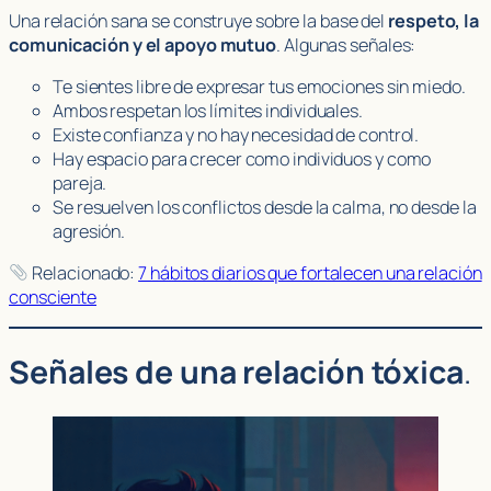
Una relación sana se construye sobre la base del
respeto, la
comunicación y el apoyo mutuo
. Algunas señales:
Te sientes libre de expresar tus emociones sin miedo.
Ambos respetan los límites individuales.
Existe confianza y no hay necesidad de control.
Hay espacio para crecer como individuos y como
pareja.
Se resuelven los conflictos desde la calma, no desde la
agresión.
Relacionado:
7 hábitos diarios que fortalecen una relación
consciente
Señales de una relación tóxica
.