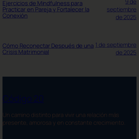
9 de
Ejercicios de Mindfulness para
septiembre
Practicar en Pareja y Fortalecer la
Conexión
de 2025
1 de septiembre
Cómo Reconectar Después de una
Crisis Matrimonial
de 2025
Código 20
Un camino distinto para vivir una relación más
presente, amorosa y en constante crecimiento.