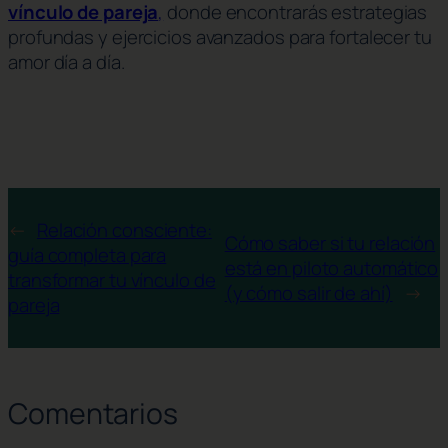
vínculo de pareja
,
donde encontrarás estrategias
profundas y ejercicios avanzados para fortalecer tu
amor día a día.
←
Relación consciente:
Cómo saber si tu relación
guía completa para
está en piloto automático
transformar tu vínculo de
(y cómo salir de ahí)
→
pareja
Comentarios